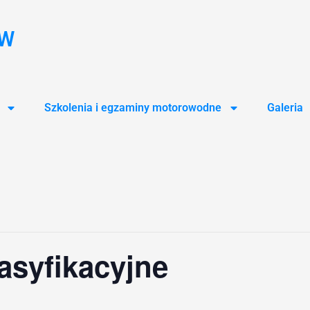
ÓW
Szkolenia i egzaminy motorowodne
Galeria
asyfikacyjne