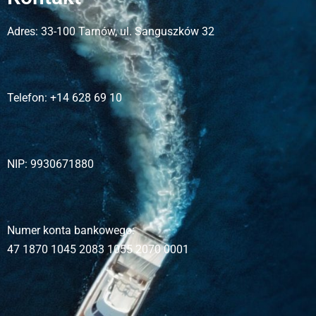
Adres:
33-100 Tarnów, ul. Sanguszków 32
Telefon:
+14 628 69 10
NIP:
9930671880
Numer konta bankowego:
47 1870 1045 2083 1055 2070 0001