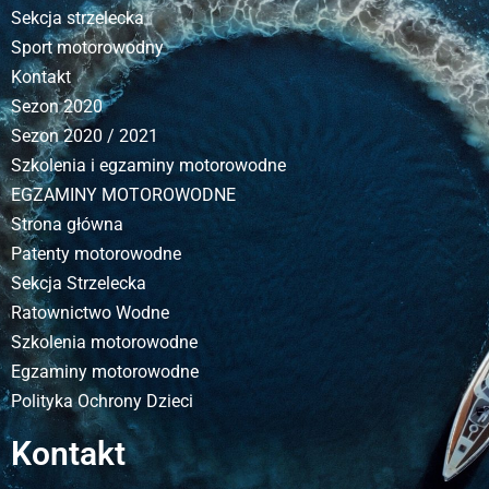
Sekcja strzelecka
Sport motorowodny
Kontakt
Sezon 2020
Sezon 2020 / 2021
Szkolenia i egzaminy motorowodne
EGZAMINY MOTOROWODNE
Strona główna
Patenty motorowodne
Sekcja Strzelecka
Ratownictwo Wodne
Szkolenia motorowodne
Egzaminy motorowodne
Polityka Ochrony Dzieci
Kontakt