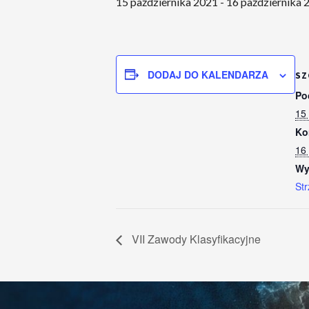
15 października 2021
-
16 października 
DODAJ DO KALENDARZA
SZ
Po
15
Ko
16
Wy
Str
VII Zawody Klasyfikacyjne