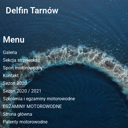
Delfin Tarnów
Menu
Galeria
Sekcja strzelecka
Sport motorowodny
Kontakt
Sezon 2020
Sezon 2020 / 2021
Szkolenia i egzaminy motorowodne
EGZAMINY MOTOROWODNE
Strona główna
Patenty motorowodne