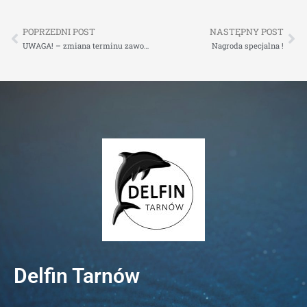
POPRZEDNI POST
NASTĘPNY POST
UWAGA! – zmiana terminu zawodów listopadowych
Nagroda specjalna !
Delfin Tarnów