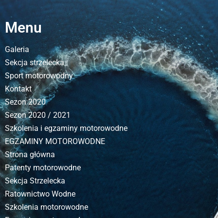
Menu
Galeria
Sekcja strzelecka
Sport motorowodny
Kontakt
Sezon 2020
Sezon 2020 / 2021
Szkolenia i egzaminy motorowodne
EGZAMINY MOTOROWODNE
Strona główna
Patenty motorowodne
Sekcja Strzelecka
Ratownictwo Wodne
Szkolenia motorowodne